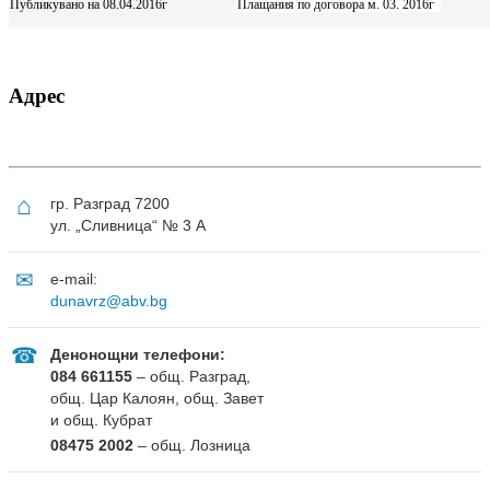
Публикувано на 08.04.2016г
Плащания по договора м. 03. 2016г
Адрес
⌂
гр. Разград 7200
ул. „Сливница“ № 3 А
✉
e-mail:
dunavrz@abv.bg
☎
Денонощни телефони:
084 661155
– общ. Разград,
общ. Цар Калоян, общ. Завет
и общ. Кубрат
08475 2002
– общ. Лозница