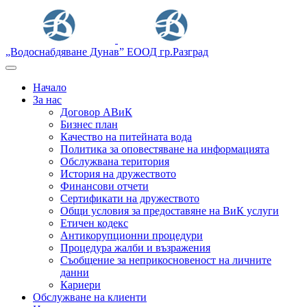
„Водоснабдяване Дунав” ЕООД гр.Разград
Начало
За нас
Договор АВиК
Бизнес план
Качество на питейната вода
Политика за оповестяване на информацията
Обслужвана територия
История на дружеството
Финансови отчети
Сертификати на дружеството
Общи условия за предоставяне на ВиК услуги
Етичен кодекс
Антикорупционни процедури
Процедура жалби и възражения
Съобщение за неприкосновеност на личните
данни
Кариери
Обслужване на клиенти